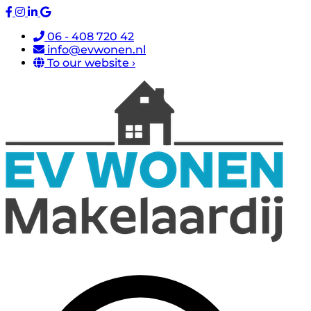
06 - 408 720 42
info@evwonen.nl
To our website ›