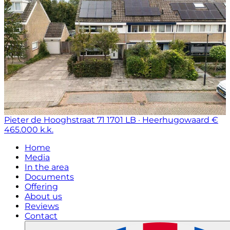
Pieter de Hooghstraat 71
1701 LB · Heerhugowaard
€
465.000 k.k.
Home
Media
In the area
Documents
Offering
About us
Reviews
Contact