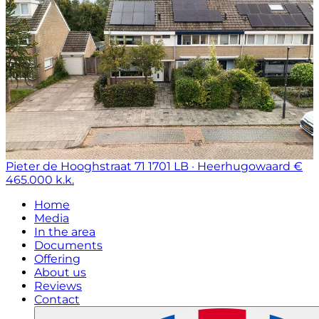
Pieter de Hooghstraat 71
1701 LB · Heerhugowaard
€
465.000 k.k.
Home
Media
In the area
Documents
Offering
About us
Reviews
Contact