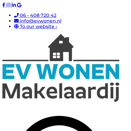
06 - 408 720 42
info@evwonen.nl
To our website ›