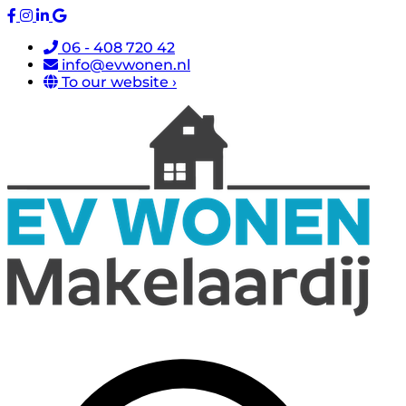
06 - 408 720 42
info@evwonen.nl
To our website ›