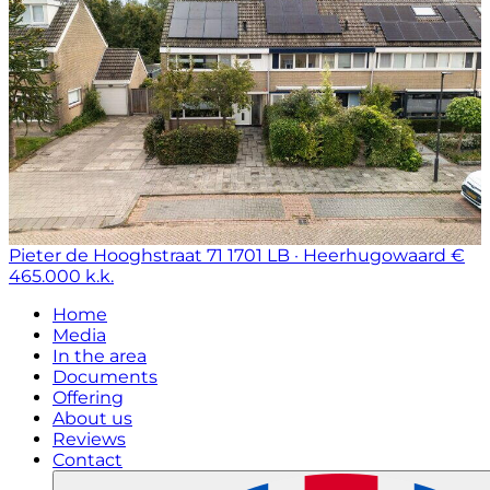
Pieter de Hooghstraat 71
1701 LB · Heerhugowaard
€
465.000 k.k.
Home
Media
In the area
Documents
Offering
About us
Reviews
Contact